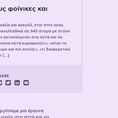
ς φοίνικες και
αλία και αλκοόλ, έτσι στην ierax
 πανελλαδικά σε 945 άτομα με στόχο
ων καταναλωτών στα ποτά και να
οια ποτά κυριαρχούν;», «είναι το
με και πιο συχνά;», «τι διαφορετικό
ι […]
HARE
Facebook
Twitter
LinkedIn
Email
νεργήσαμε μια έρευνα
λωτών στα ποτά και να