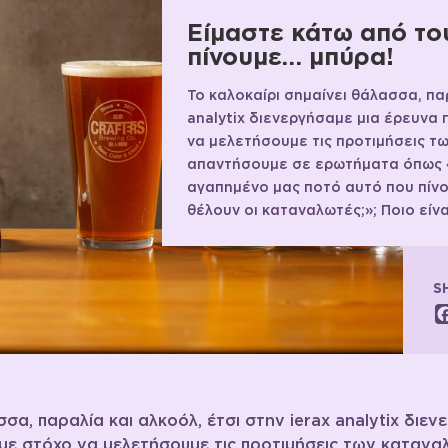
Είμαστε κάτω από του
πίνουμε… μπύρα!
Το καλοκαίρι σημαίνει θάλασσα, παρ
analytix διενεργήσαμε μια έρευνα
να μελετήσουμε τις προτιμήσεις τ
απαντήσουμε σε ερωτήματα όπως «π
αγαπημένο μας ποτό αυτό που πίνου
θέλουν οι καταναλωτές;»; Ποιο είνα
S
σσα, παραλία και αλκοόλ, έτσι στην ierax analytix διε
με στόχο να μελετήσουμε τις προτιμήσεις των κατανα