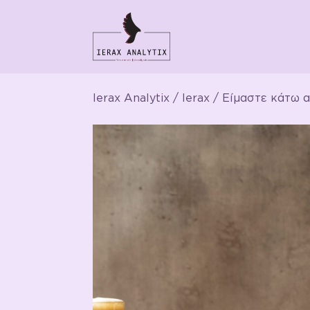
Ierax Analytix
/
Ierax
/ Είμαστε κάτω α