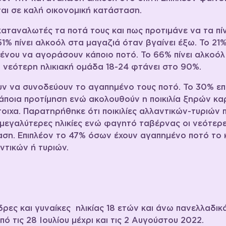
ται σε καλή οικονομική κατάσταση.
καταναλωτές τα ποτά τους και πως προτιμάνε να τα πί
1% πίνει αλκοόλ στα μαγαζιά όταν βγαίνει έξω. Το 
μένου να αγοράσουν κάποιο ποτό. Το 66% πίνει αλκοόλ
ν νεότερη ηλικιακή ομάδα 18-24 φτάνει στο 90%.
ν να συνοδεύουν το αγαπημένο τους ποτό. Το 30% επιλ
κάποια προτίμηση ενώ ακολουθούν η ποικιλία ξηρών κα
οιχα. Παρατηρήθηκε ότι ποικιλίες αλλαντικών-τυριών π
ι μεγαλύτερες ηλικίες ενώ φαγητό ταβέρνας οι νεότερε
αση. Επιπλέον το 47% όσων έχουν αγαπημένο ποτό το κ
αντικών ή τυριών.
ρες και γυναίκες ηλικίας 18 ετών και άνω πανελλαδικ
ό τις 28 Ιουλίου μέχρι και τις 2 Αυγούστου 2022.