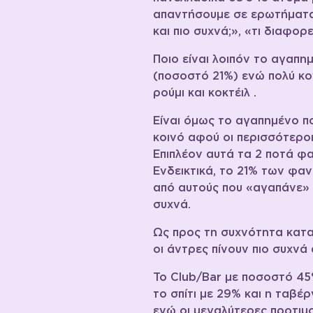
απαντήσουμε σε ερωτήματα 
και πιο συχνά;», «τι διαφορ
Ποιο είναι λοιπόν το αγαπ
(ποσοστό 21%) ενώ πολύ κον
ρούμι και κοκτέιλ .
Είναι όμως το αγαπημένο πο
κοινό αφού οι περισσότεροι
Επιπλέον αυτά τα 2 ποτά φ
Ενδεικτικά, το 21% των φαν
από αυτούς που «αγαπάνε» το
συχνά.
Ως προς τη συχνότητα κατα
οι άντρες πίνουν πιο συχνά 
Το Club/Bar με ποσοστό 45
το σπίτι με 29% και η ταβέ
ενώ οι μεγαλύτερες προτιμ